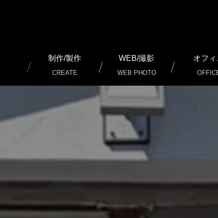
制作/製作
WEB/撮影
オフィ
CREATE
WEB PHOTO
OFFIC
通常名刺 制作/印刷
加工名刺 制作/印刷
二つ（三つ）折り名刺 ショップカード 制作/印刷
チケット 制作/印刷
チラシ（フライヤー） 制作/印刷
パンフレット 制作/印刷
ポスター 制作/印刷
のぼり 制作/製作
暖簾 店頭幕 制作/製作
カッティングシート 制作/製作/施工
看板 制作/製作/施工
外装 内装 イメージ 制作/施工
ノベルティグッズ その他 制作/製作
冊子 写真集 制作/印刷
WEB ホームページ 制作
WEB SERVICE（ウェブサ
インターネット広告
LINE公式アカウント 設定代
写真 動画 撮影/編集/制作