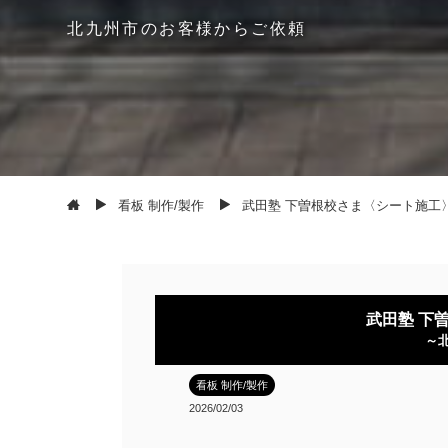
北
九
州
市
の
お
客
様
か
ら
ご
依
頼
看板 制作/製作
武田塾 下曽根校さま〈シート施工
武田塾 下
～
看板 制作/製作
2026/02/03