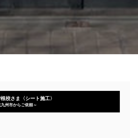
〉
曽根校さま〈シート施工〉
北九州市からご依頼～