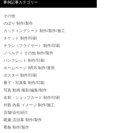
事例記事カテゴリー
その他
のぼり 制作/製作
カッティングシート 制作/製作/施工
チケット 制作/印刷
チラシ（フライヤー） 制作/印刷
ノベルティ その他 制作/製作
パンフレット 制作/印刷
ホームページ WEB 制作/運用
ポスター 制作/印刷
冊子・写真集 制作/印刷
写真 動画 撮影/編集/制作
名刺・ショップカード 制作/印刷
外観 内装 イメージ 制作/施工
店舗/会社紹介
暖簾 店頭幕 制作/製作
看板 制作/製作