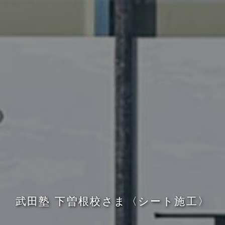
武
田
塾
下
曽
根
校
さ
ま
〈
シ
ー
ト
施
工
〉