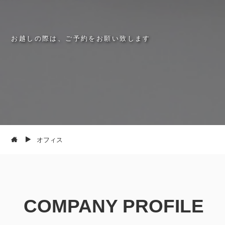
お
越
し
の
際
は
、
ご
予
約
を
お
願
い
致
し
ま
す
オフィス
COMPANY PROFILE