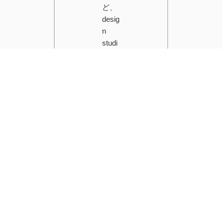
ど、
desig
n
studi
o
1px
〈デ
ザイ
ンス
タジ
オワ
ンピ
クセ
ル〉
まで
お気
軽に
お問
い合