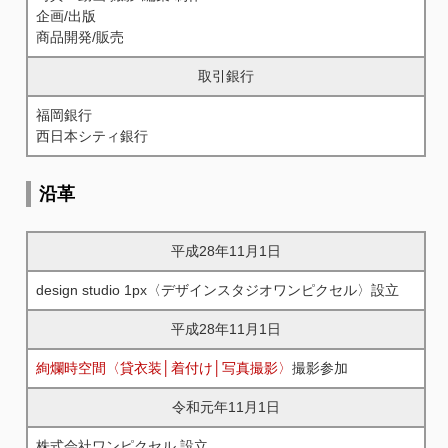
企画/出版
商品開発/販売
取引銀行
福岡銀行
西日本シティ銀行
沿革
平成28年11月1日
design studio 1px〈デザインスタジオワンピクセル〉設立
平成28年11月1日
絢爛時空間〈貸衣装│着付け│写真撮影〉
撮影参加
令和元年11月1日
株式会社ワンピクセル 設立