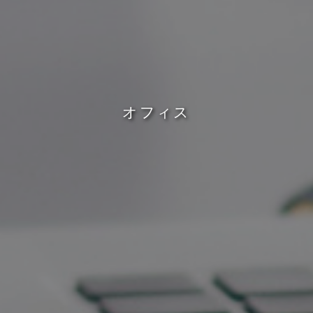
オ
フ
ィ
ス