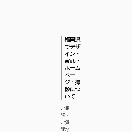
福岡県
でデザ
イン・
Web・
ホーム
ペー
ジ・撮
影につ
いて
ご相
談・
ご質
問な