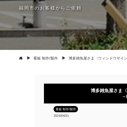
福
岡
市
の
お
客
様
か
ら
ご
依
頼
看板 制作/製作
博多雑魚屋さま〈ウィンドウサイ
博多雑魚屋さま〈
～
看板 制作/製作
2024/04/21