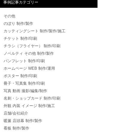
事例記事カテゴリー
その他
のぼり 制作/製作
カッティングシート 制作/製作/施工
チケット 制作/印刷
チラシ（フライヤー） 制作/印刷
ノベルティ その他 制作/製作
パンフレット 制作/印刷
ホームページ WEB 制作/運用
ポスター 制作/印刷
冊子・写真集 制作/印刷
写真 動画 撮影/編集/制作
名刺・ショップカード 制作/印刷
外観 内装 イメージ 制作/施工
店舗/会社紹介
暖簾 店頭幕 制作/製作
看板 制作/製作