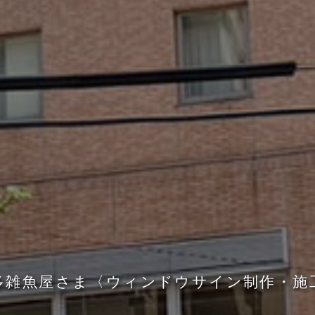
多
雑
魚
屋
さ
ま
〈
ウ
ィ
ン
ド
ウ
サ
イ
ン
制
作
・
施