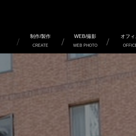
制作/製作
WEB/撮影
オフィ
CREATE
WEB PHOTO
OFFIC
通常名刺 制作/印刷
加工名刺 制作/印刷
二つ（三つ）折り名刺 ショップカード 制作/印刷
チケット 制作/印刷
チラシ（フライヤー） 制作/印刷
パンフレット 制作/印刷
ポスター 制作/印刷
のぼり 制作/製作
暖簾 店頭幕 制作/製作
カッティングシート 制作/製作/施工
看板 制作/製作/施工
外装 内装 イメージ 制作/施工
ノベルティグッズ その他 制作/製作
冊子 写真集 制作/印刷
WEB ホームページ 制作
WEB SERVICE（ウェブサ
インターネット広告
LINE公式アカウント 設定代
写真 動画 撮影/編集/制作