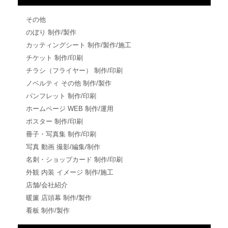
その他
のぼり 制作/製作
カッティングシート 制作/製作/施工
チケット 制作/印刷
チラシ（フライヤー） 制作/印刷
ノベルティ その他 制作/製作
パンフレット 制作/印刷
ホームページ WEB 制作/運用
ポスター 制作/印刷
冊子・写真集 制作/印刷
写真 動画 撮影/編集/制作
名刺・ショップカード 制作/印刷
外観 内装 イメージ 制作/施工
店舗/会社紹介
暖簾 店頭幕 制作/製作
看板 制作/製作