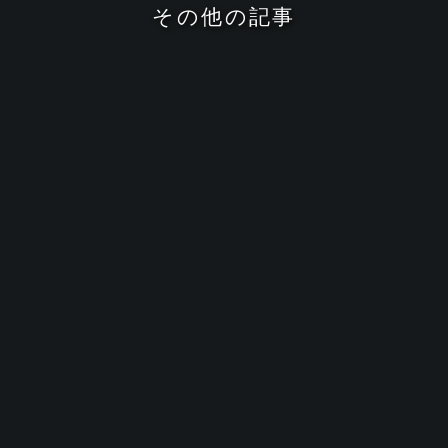
そ
の
他
の
記
事