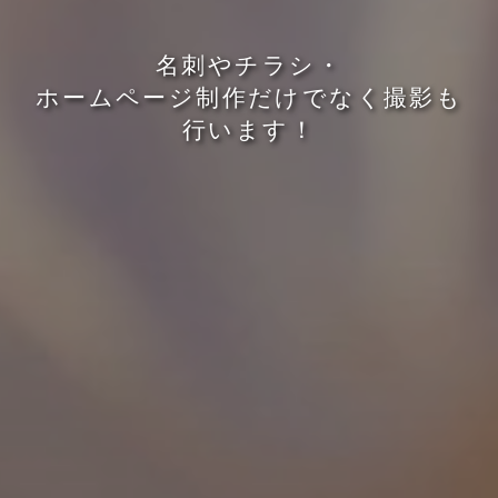
名
刺
や
チ
ラ
シ
・
ホ
ー
ム
ペ
ー
ジ
制
作
だ
け
で
な
く
撮
影
も
行
い
ま
す
！