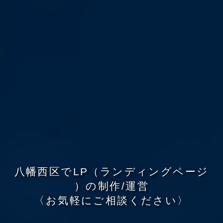
八
幡
西
区
で
L
P
（
ラ
ン
デ
ィ
ン
グ
ペ
ー
ジ
）
の
制
作
/
運
営
〈
お
気
軽
に
ご
相
談
く
だ
さ
い
〉