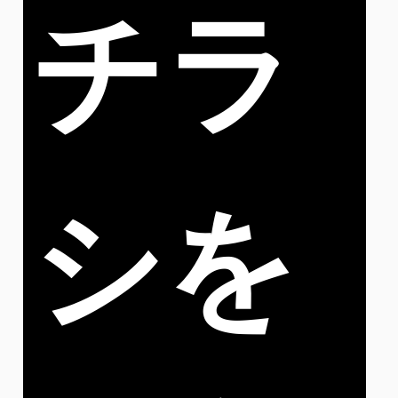
チラ
シを