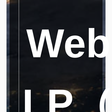
We
LP