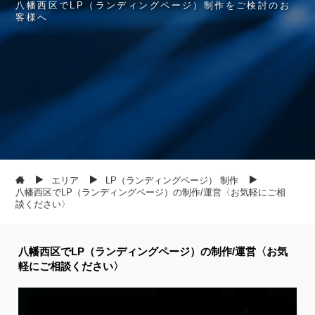
八
幡
西
区
で
L
P
（
ラ
ン
デ
ィ
ン
グ
ペ
ー
ジ
）
制
作
を
ご
検
討
の
お
客
様
へ
エリア
LP（ランディングページ） 制作
八幡西区でLP（ランディングページ）の制作/運営〈お気軽にご相
談ください〉
八幡西区でLP（ランディングページ）の制作/運営〈お気
軽にご相談ください〉