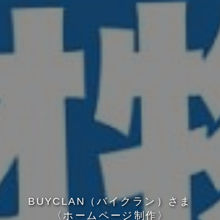
B
U
Y
C
L
A
N
（
バ
イ
ク
ラ
ン
）
さ
ま
〈
ホ
ー
ム
ペ
ー
ジ
制
作
〉