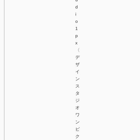
d
i
o
1
p
x
〈
デ
ザ
イ
ン
ス
タ
ジ
オ
ワ
ン
ピ
ク