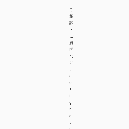
ご
相
談
・
ご
質
問
な
ど
、
d
e
s
i
g
n
s
t
u