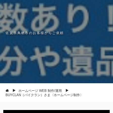
佐
賀
県
鳥
栖
市
の
お
客
様
か
ら
ご
依
頼
ホームページ WEB 制作/運用
BUYCLAN（バイクラン）さま〈ホームページ制作〉