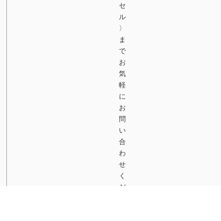
セ
ル
〉
ま
で
お
気
軽
に
お
問
い
合
わ
せ
く
だ
さ
い
。