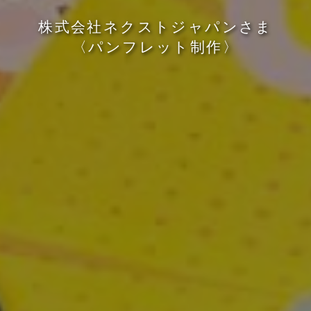
株
式
会
社
ネ
ク
ス
ト
ジ
ャ
パ
ン
さ
ま
〈
パ
ン
フ
レ
ッ
ト
制
作
〉