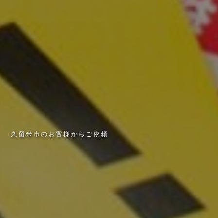
久
留
米
市
の
お
客
様
か
ら
ご
依
頼