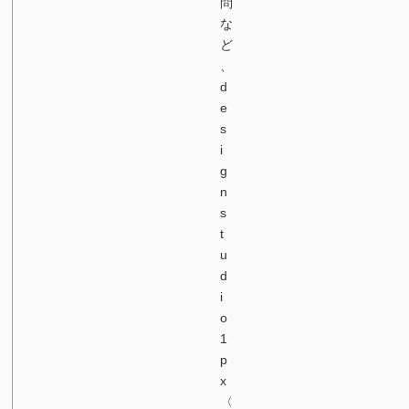
問
な
ど
、
d
e
s
i
g
n
s
t
u
d
i
o
1
p
x
〈