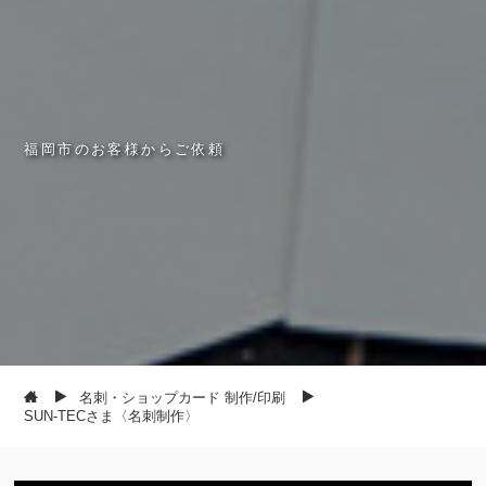
福
岡
市
の
お
客
様
か
ら
ご
依
頼
名刺・ショップカード 制作/印刷
SUN-TECさま〈名刺制作〉