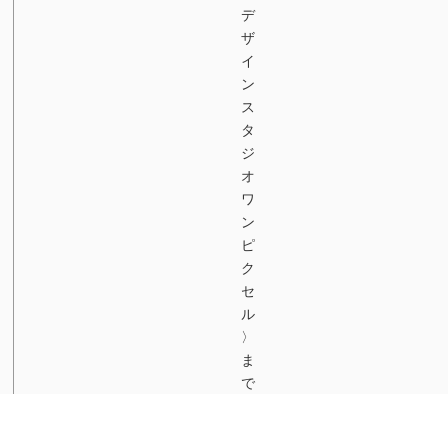
デ
ザ
イ
ン
ス
タ
ジ
オ
ワ
ン
ピ
ク
セ
ル
〉
ま
で
お
気