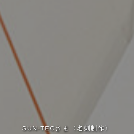
S
U
N
-
T
E
C
さ
ま
〈
名
刺
制
作
〉