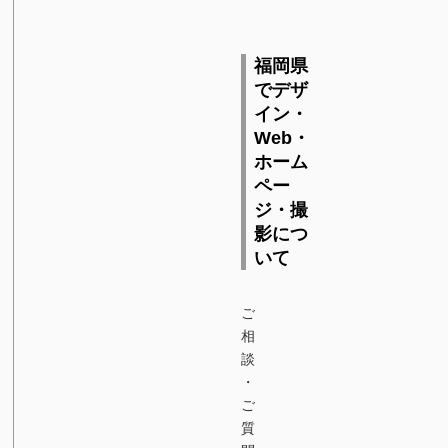
福岡県
でデザ
イン・
Web・
ホーム
ペー
ジ・撮
影につ
いて
ご
相
談
・
ご
質