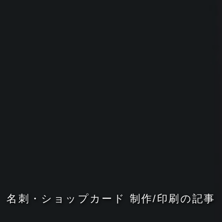
名
刺
・
シ
ョ
ッ
プ
カ
ー
ド
制
作
/
印
刷
の
記
事