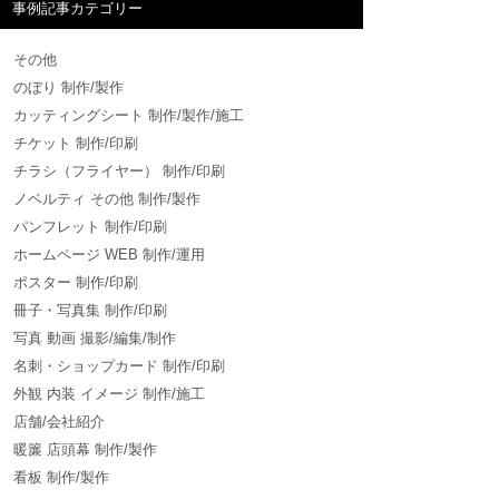
事例記事カテゴリー
その他
のぼり 制作/製作
カッティングシート 制作/製作/施工
チケット 制作/印刷
チラシ（フライヤー） 制作/印刷
ノベルティ その他 制作/製作
パンフレット 制作/印刷
ホームページ WEB 制作/運用
ポスター 制作/印刷
冊子・写真集 制作/印刷
写真 動画 撮影/編集/制作
名刺・ショップカード 制作/印刷
外観 内装 イメージ 制作/施工
店舗/会社紹介
暖簾 店頭幕 制作/製作
看板 制作/製作