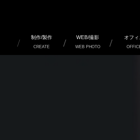
制作/製作
WEB/撮影
オフィ
CREATE
WEB PHOTO
OFFIC
通常名刺 制作/印刷
加工名刺 制作/印刷
二つ（三つ）折り名刺 ショップカード 制作/印刷
チケット 制作/印刷
チラシ（フライヤー） 制作/印刷
パンフレット 制作/印刷
ポスター 制作/印刷
のぼり 制作/製作
暖簾 店頭幕 制作/製作
カッティングシート 制作/製作/施工
看板 制作/製作/施工
外装 内装 イメージ 制作/施工
ノベルティグッズ その他 制作/製作
冊子 写真集 制作/印刷
WEB ホームページ 制作
WEB SERVICE（ウェブサ
インターネット広告
LINE公式アカウント 設定代
写真 動画 撮影/編集/制作