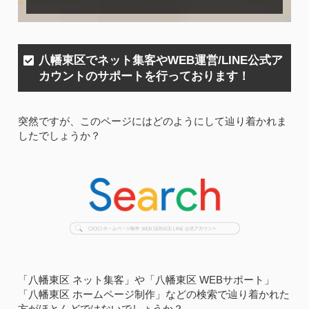
八幡東区でネット集客やWEB運営/LINE公式ア
カウントのサポートを行っております！
突然ですが、このページにはどのようにして辿り着かれま
したでしょうか？
「八幡東区 ネット集客」や「八幡東区 WEBサポート」
「八幡東区 ホームページ制作」などの検索で辿り着かれた
方がほとんどではないでしょうか？