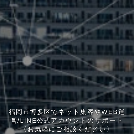
福
岡
市
博
多
区
で
ネ
ッ
ト
集
客
や
W
E
B
運
営
/
L
I
N
E
公
式
ア
カ
ウ
ン
ト
の
サ
ポ
ー
ト
〈
お
気
軽
に
ご
相
談
く
だ
さ
い
〉