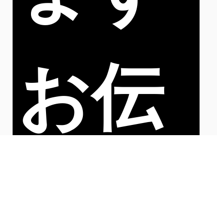
お伝
えし