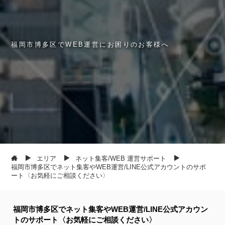
福
岡
市
博
多
区
で
W
E
B
運
営
に
お
困
り
の
お
客
様
へ
エリア
ネット集客/WEB 運営サポート
福岡市博多区でネット集客やWEB運営/LINE公式アカウントのサポ
ート〈お気軽にご相談ください〉
福岡市博多区でネット集客やWEB運営/LINE公式アカウン
トのサポート〈お気軽にご相談ください〉