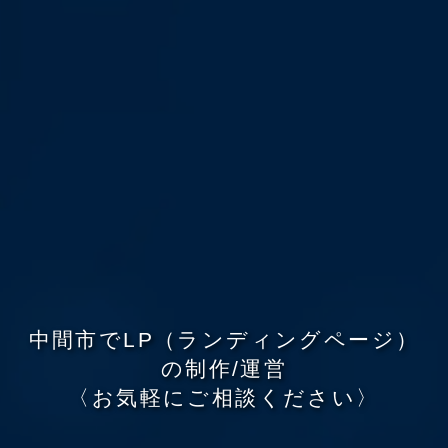
中
間
市
で
L
P
（
ラ
ン
デ
ィ
ン
グ
ペ
ー
ジ
）
の
制
作
/
運
営
〈
お
気
軽
に
ご
相
談
く
だ
さ
い
〉