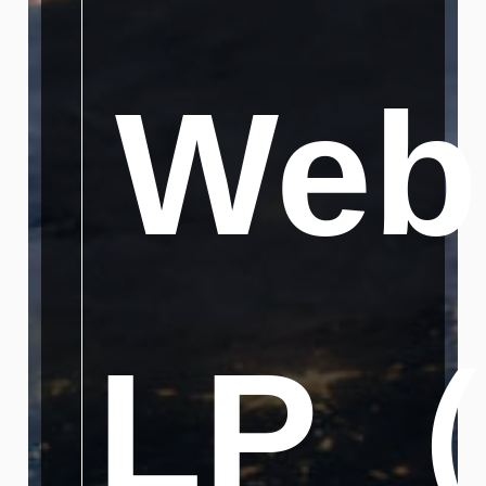
We
LP