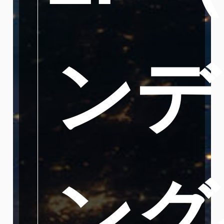
ンデ
ング