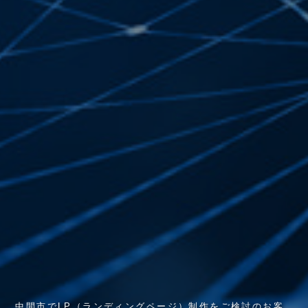
中
間
市
で
L
P
（
ラ
ン
デ
ィ
ン
グ
ペ
ー
ジ
）
制
作
を
ご
検
討
の
お
客