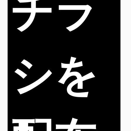
チラ
シを