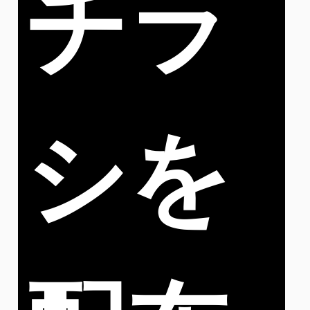
チラ
シを