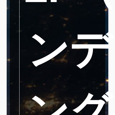
ンデ
ング