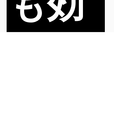
も効
果を