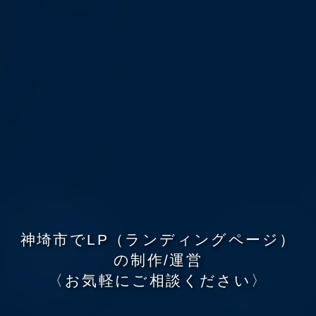
神
埼
市
で
L
P
（
ラ
ン
デ
ィ
ン
グ
ペ
ー
ジ
）
の
制
作
/
運
営
〈
お
気
軽
に
ご
相
談
く
だ
さ
い
〉