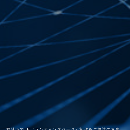
神
埼
市
で
L
P
（
ラ
ン
デ
ィ
ン
グ
ペ
ー
ジ
）
制
作
を
ご
検
討
の
お
客