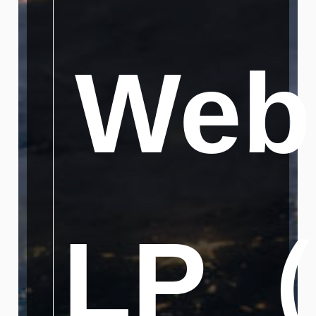
We
LP