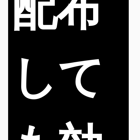
配布
して