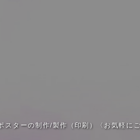
ポ
ス
タ
ー
の
制
作
/
製
作
（
印
刷
）
〈
お
気
軽
に