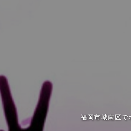
福
岡
市
城
南
区
で