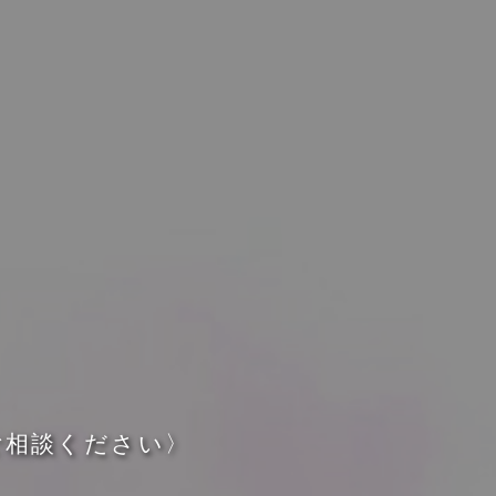
ご
相
談
く
だ
さ
い
〉