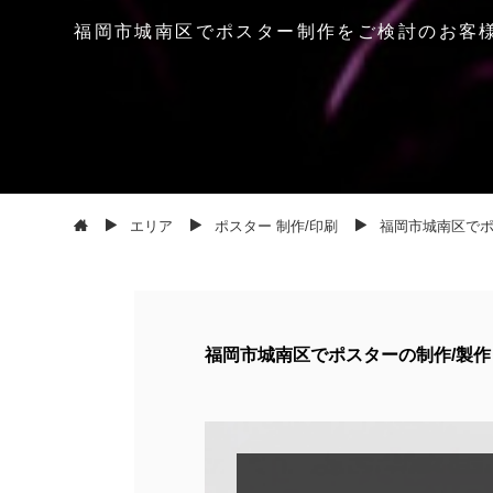
福
岡
市
城
南
区
で
ポ
ス
タ
ー
制
作
を
ご
検
討
の
お
客
エリア
ポスター 制作/印刷
福岡市城南区でポ
福岡市城南区でポスターの制作/製