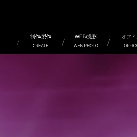
制作/製作
WEB/撮影
オフィ
CREATE
WEB PHOTO
OFFIC
通常名刺 制作/印刷
加工名刺 制作/印刷
二つ（三つ）折り名刺 ショップカード 制作/印刷
チケット 制作/印刷
チラシ（フライヤー） 制作/印刷
パンフレット 制作/印刷
ポスター 制作/印刷
のぼり 制作/製作
暖簾 店頭幕 制作/製作
カッティングシート 制作/製作/施工
看板 制作/製作/施工
外装 内装 イメージ 制作/施工
ノベルティグッズ その他 制作/製作
冊子 写真集 制作/印刷
WEB ホームページ 制作
WEB SERVICE（ウェブサ
インターネット広告
LINE公式アカウント 設定代
写真 動画 撮影/編集/制作