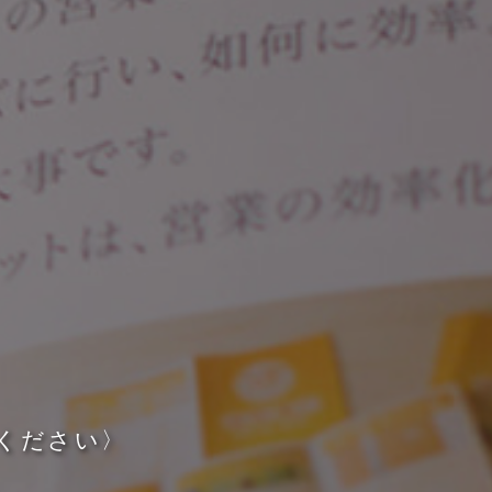
く
だ
さ
い
〉