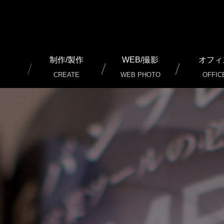
制作/製作
WEB/撮影
オフィ
CREATE
WEB PHOTO
OFFIC
通常名刺 制作/印刷
加工名刺 制作/印刷
二つ（三つ）折り名刺 ショップカード 制作/印刷
チケット 制作/印刷
チラシ（フライヤー） 制作/印刷
パンフレット 制作/印刷
ポスター 制作/印刷
のぼり 制作/製作
暖簾 店頭幕 制作/製作
カッティングシート 制作/製作/施工
看板 制作/製作/施工
外装 内装 イメージ 制作/施工
ノベルティグッズ その他 制作/製作
冊子 写真集 制作/印刷
WEB ホームページ 制作
WEB SERVICE（ウェブサ
インターネット広告
LINE公式アカウント 設定代
写真 動画 撮影/編集/制作