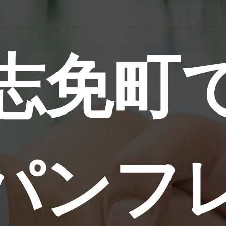
志免町
パンフ