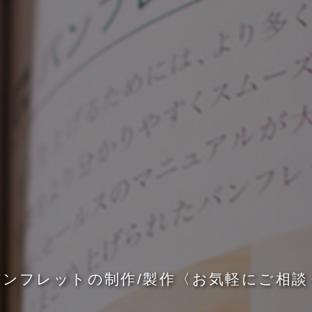
パ
ン
フ
レ
ッ
ト
の
制
作
/
製
作
〈
お
気
軽
に
ご
相
談