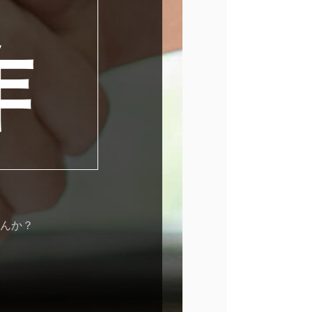
作
んか？