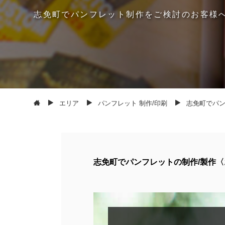
志
免
町
で
パ
ン
フ
レ
ッ
ト
制
作
を
ご
検
討
の
お
客
様
エリア
パンフレット 制作/印刷
志免町でパン
志免町でパンフレットの制作/製作