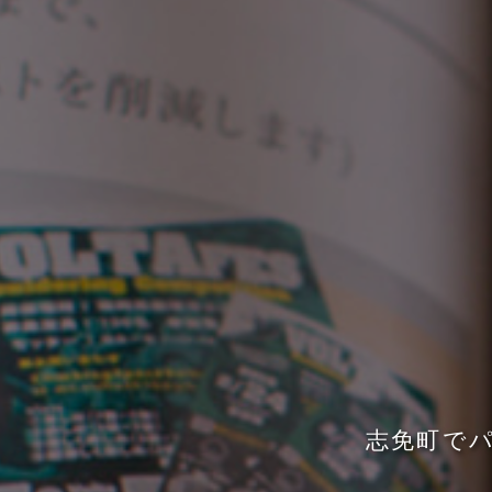
志
免
町
で