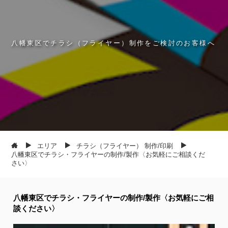
八
幡
東
区
で
チ
ラ
シ
（
フ
ラ
イ
ヤ
ー
）
制
作
を
ご
検
討
の
お
客
様
へ
エリア
チラシ（フライヤー） 制作/印刷
八幡東区でチラシ・フライヤーの制作/製作〈お気軽にご相談くだ
さい〉
八幡東区でチラシ・フライヤーの制作/製作〈お気軽にご相
談ください〉