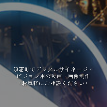
須
恵
町
で
デ
ジ
タ
ル
サ
イ
ネ
ー
ジ
・
ビ
ジ
ョ
ン
用
の
動
画
・
画
像
制
作
〈
お
気
軽
に
ご
相
談
く
だ
さ
い
〉