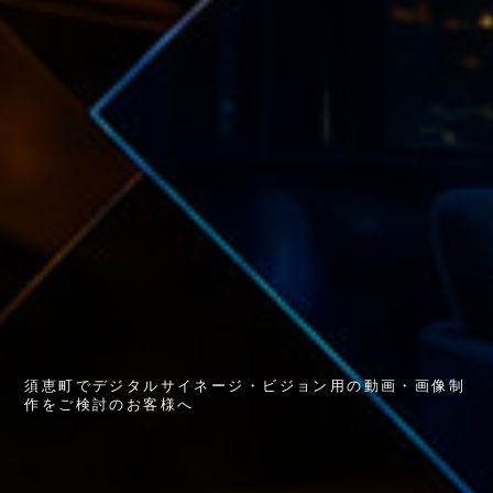
須
恵
町
で
デ
ジ
タ
ル
サ
イ
ネ
ー
ジ
・
ビ
ジ
ョ
ン
用
の
動
画
・
画
像
制
作
を
ご
検
討
の
お
客
様
へ