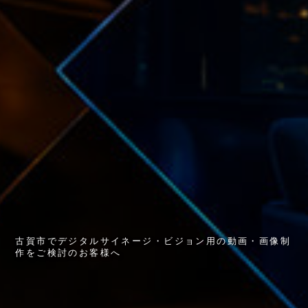
古
賀
市
で
デ
ジ
タ
ル
サ
イ
ネ
ー
ジ
・
ビ
ジ
ョ
ン
用
の
動
画
・
画
像
制
作
を
ご
検
討
の
お
客
様
へ