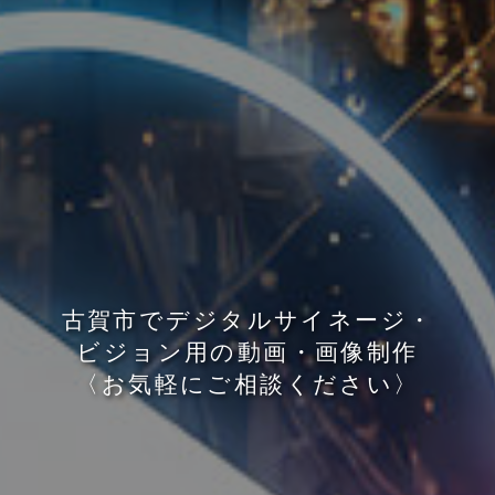
古
賀
市
で
デ
ジ
タ
ル
サ
イ
ネ
ー
ジ
・
ビ
ジ
ョ
ン
用
の
動
画
・
画
像
制
作
〈
お
気
軽
に
ご
相
談
く
だ
さ
い
〉