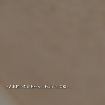
小
倉
北
区
で
名
刺
制
作
を
ご
検
討
の
お
客
様
へ