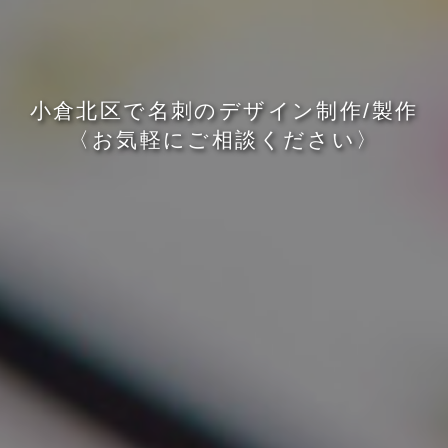
小
倉
北
区
で
名
刺
の
デ
ザ
イ
ン
制
作
/
製
作
〈
お
気
軽
に
ご
相
談
く
だ
さ
い
〉